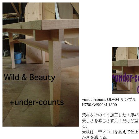
+under-counts OD+04 サンプ
H750×W900×L1800
荒材をそのまま加工した！厚4
美しさを感じさす足！だけど型
る。
天板は、帯ノコ目をあえて仕上
かさを感じる。