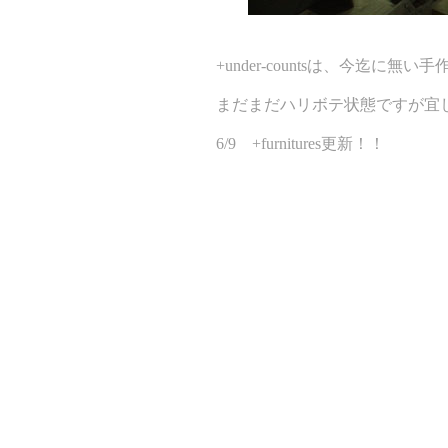
+under-countsは、今迄に
まだまだハリボテ状態ですが宜
6/9 +furnitures更新！！