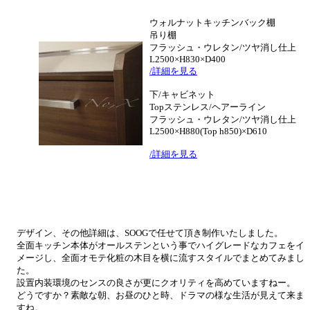
ウォルナットキッチンバック棚
吊り棚
フラッシュ・ウレタン/ツヤ消し仕上
L2500×H830×D400
/詳細を見る
下/キャビネット
Topステンレス/ヘアーライン
フラッシュ・ウレタン/ツヤ消し仕上
L2500×H880(Top h850)×D610
/詳細を見る
デザイン、その他詳細は、SOOGで任せて頂き制作いたしました。
全面キッチン本体がオールステンという事でハイグレードなカフェをイ
メージし、全面オモテ化粧の木目を横に流すスタイルでまとめてみまし
た。
設置内装環境のセンスの良さが更にクオリティを高めていますねー。
どうですか？素敵な朝、お昼のひと時、ドラマの様な生活が見えて来ま
すね。